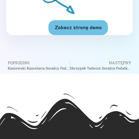
Zobacz stronę demo
POPRZEDNI
NASTĘPNY
Kaniewski Kancelaria Doradcy Podatkowego – zobacz na biizii.com
Skrzypek Tadeusz Doradca Podatkowy – zobacz na biizii.com