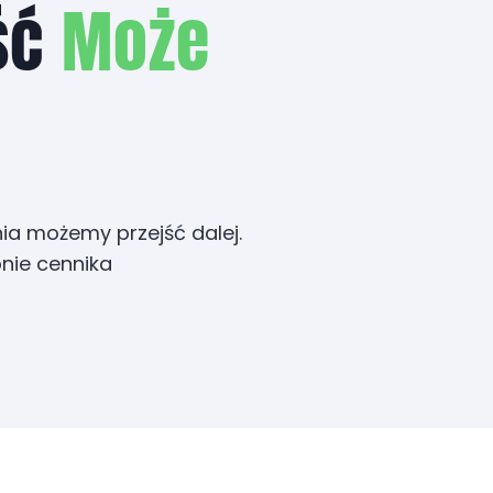
ść
Może
nia możemy przejść dalej.
onie cennika