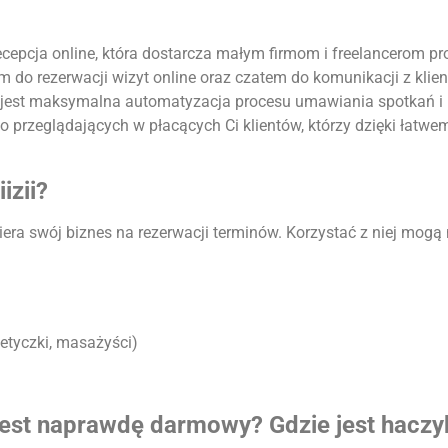
eż recepcja online, która dostarcza małym firmom i freelancerom
m do rezerwacji wizyt online oraz czatem do komunikacji z kli
jest maksymalna automatyzacja procesu umawiania spotkań i uł
ko przeglądających w płacących Ci klientów, którzy dzięki łat
izii?
iera swój biznes na rezerwacji terminów. Korzystać z niej mogą 
metyczki, masażyści)
jest naprawdę darmowy? Gdzie jest haczy