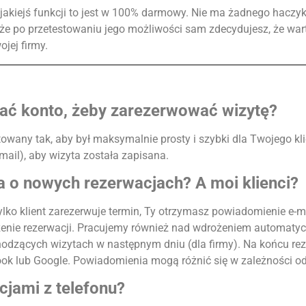
 jakiejś funkcji to jest w 100% darmowy. Nie ma żadnego haczyk
 że po przetestowaniu jego możliwości sam zdecydujesz, że war
ojej firmy.
dać konto, żeby zarezerwować wizytę?
towany tak, aby był maksymalnie prosty i szybki dla Twojego kli
ail), aby wizyta została zapisana.
 o nowych rezerwacjach? A moi klienci?
tylko klient zarezerwuje termin, Ty otrzymasz powiadomienie e
zenie rezerwacji. Pracujemy również nad wdrożeniem automaty
odzących wizytach w następnym dniu (dla firmy). Na końcu rez
ook lub Google. Powiadomienia mogą różnić się w zależności od
jami z telefonu?