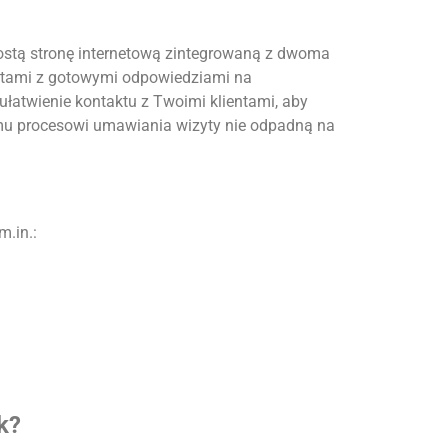
 prostą stronę internetową zintegrowaną z dwoma
entami z gotowymi odpowiedziami na
atwienie kontaktu z Twoimi klientami, aby
wemu procesowi umawiania wizyty nie odpadną na
m.in.:
k?