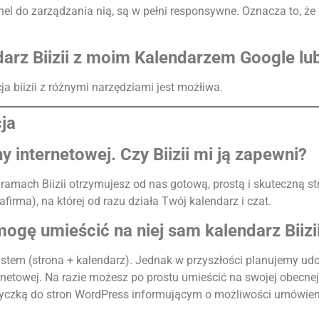
anel do zarządzania nią, są w pełni responsywne. Oznacza to, że
arz Biizii z moim Kalendarzem Google lu
ja biizii z różnymi narzędziami jest możłiwa.
ja
 internetowej. Czy Biizii mi ją zapewni?
 W ramach Biizii otrzymujesz od nas gotową, prostą i skuteczną
afirma), na której od razu działa Twój kalendarz i czat.
ogę umieścić na niej sam kalendarz Biizi
system (strona + kalendarz). Jednak w przyszłości planujemy 
rnetowej. Na razie możesz po prostu umieścić na swojej obecnej 
wtyczką do stron WordPress informującym o możliwości umówien