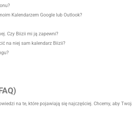
fonu?
z moim Kalendarzem Google lub Outlook?
ej. Czy Biizii mi ją zapewni?
ć na niej sam kalendarz Biizii?
ingu?
FAQ)
iedzi na te, które pojawiają się najczęściej. Chcemy, aby Twoja