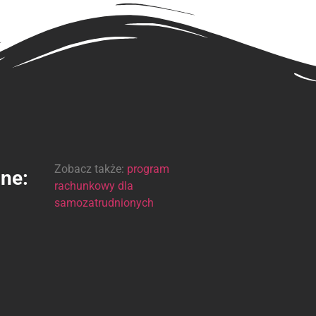
Zobacz także:
program
ine:
rachunkowy dla
samozatrudnionych