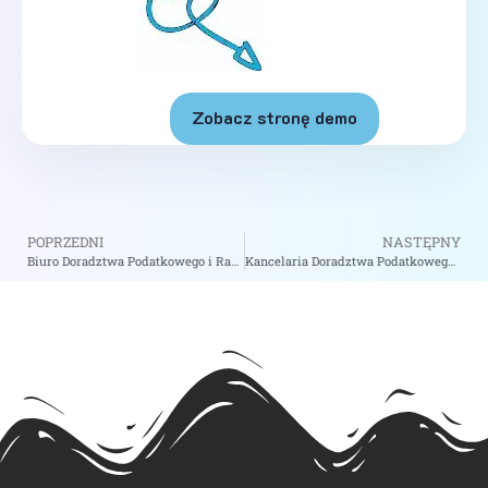
Zobacz stronę demo
POPRZEDNI
NASTĘPNY
Biuro Doradztwa Podatkowego i Rachunkowości Wojsław Iwona – zobacz na biizii.com
Kancelaria Doradztwa Podatkowego Tktax Tomasz Kaczyński – zobacz na biizii.com