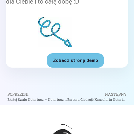
dla Ciebie i to całą dobę :D
Zobacz stronę demo
POPRZEDNI
NASTĘPNY
Błażej Szulc Notariusz – Notariusz Gdynia
Barbara Giedrojć Kancelaria Notarialna – Notariusz Wrocław