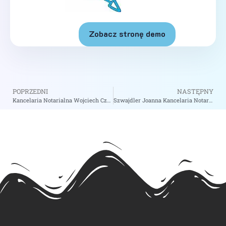
Zobacz stronę demo
POPRZEDNI
NASTĘPNY
Kancelaria Notarialna Wojciech Czarnomski – Notariusz Płock
Szwajdler Joanna Kancelaria Notarialna – Notariusz Radziejów