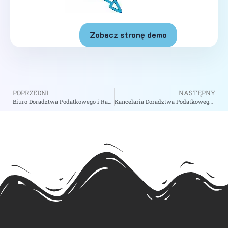
Zobacz stronę demo
POPRZEDNI
NASTĘPNY
Biuro Doradztwa Podatkowego i Rachunkowości Wojsław Iwona – zobacz na biizii.com
Kancelaria Doradztwa Podatkowego Tktax Tomasz Kaczyński – zobacz na biizii.com