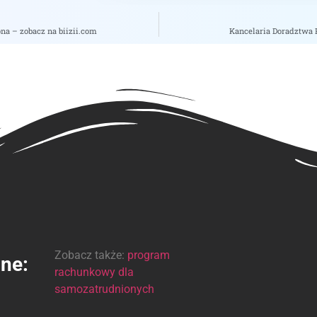
a – zobacz na biizii.com
Kancelaria Doradztwa 
Zobacz także:
program
ine:
rachunkowy dla
samozatrudnionych