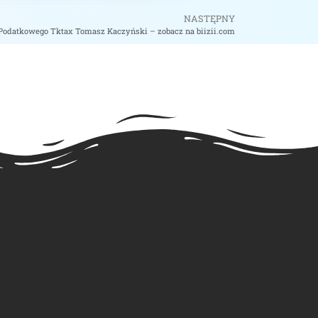
NASTĘPNY
Podatkowego Tktax Tomasz Kaczyński – zobacz na biizii.com