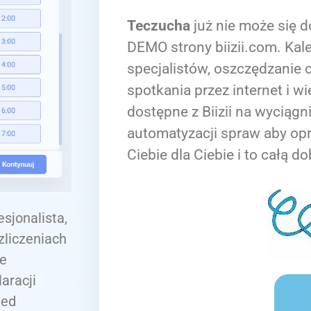
Teczucha
już nie może się d
DEMO strony biizii.com. Kale
specjalistów, oszczędzanie c
spotkania przez internet i wi
dostępne z Biizii na wyciągn
automatyzacji spraw aby op
Ciebie dla Ciebie i to całą do
sjonalista,
liczeniach
ie
aracji
zed