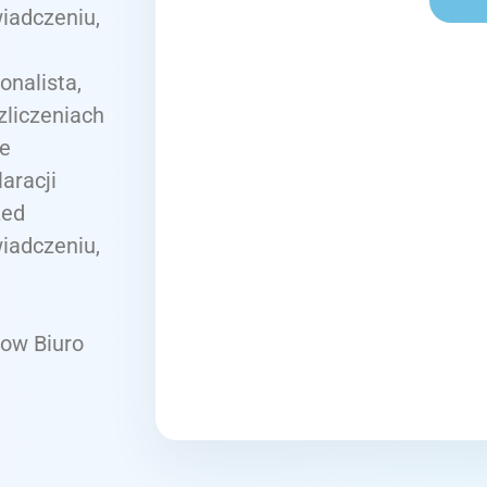
iadczeniu,
onalista,
liczeniach
ie
aracji
zed
iadczeniu,
ow Biuro