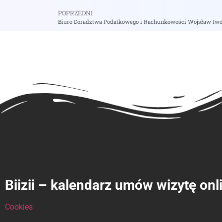
POPRZEDNI
Biuro Doradztwa Podatkowego i Rachunkowości Wojsław Iwon
Biizii – kalendarz umów wizytę onl
Cookies