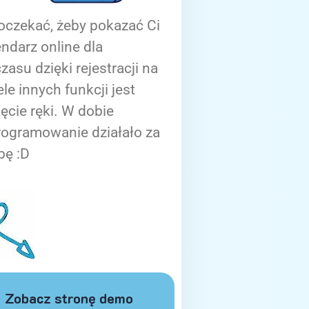
oczekać, żeby pokazać Ci
ndarz online dla
zasu dzięki rejestracji na
ele innych funkcji jest
ięcie ręki. W dobie
rogramowanie działało za
bę :D
Zobacz stronę demo