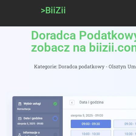
>BiiZii
Doradca Podatkowy
zobacz na biizii.co
Kategorie:
Doradca podatkowy - Olsztyn Umó