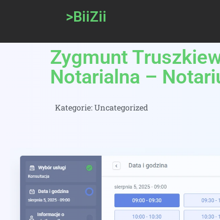
>BiiZii
Zygmunt Truszkiewi
Notarialna – Notar
Kategorie:
Uncategorized