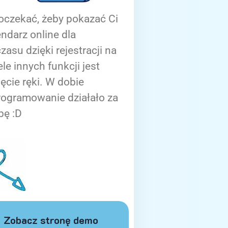
oczekać, żeby pokazać Ci
ndarz online dla
zasu dzięki rejestracji na
ele innych funkcji jest
ięcie ręki. W dobie
rogramowanie działało za
bę :D
Zobacz stronę demo