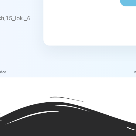
h,15_lok._6
wice
K