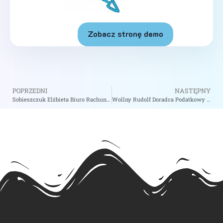
Zobacz stronę demo
POPRZEDNI
NASTĘPNY
Sobieszczuk Elżbieta Biuro Rachunkowe – zobacz na biizii.com
Wollny Rudolf Doradca Podatkowy – zobacz na biizii.com