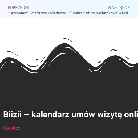
POPRZEDNI
NASTĘPNY
“Taxcontact” Doradztwo Podatkowe Andrzej Mazur – zobacz na biizii.com
“Konkret” Biuro Rachunkowe Wiesława Bednarek – zobacz na biizii.com
Biizii – kalendarz umów wizytę onl
Cookies