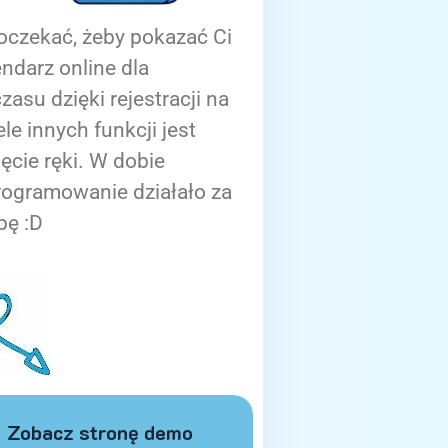
oczekać, żeby pokazać Ci
ndarz online dla
zasu dzięki rejestracji na
ele innych funkcji jest
ięcie ręki. W dobie
rogramowanie działało za
bę :D
Zobacz stronę demo