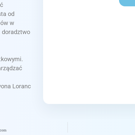
ąć
sta od
tów w
ą doradztwo
tkowymi.
zarządzać
wona Loranc
.com