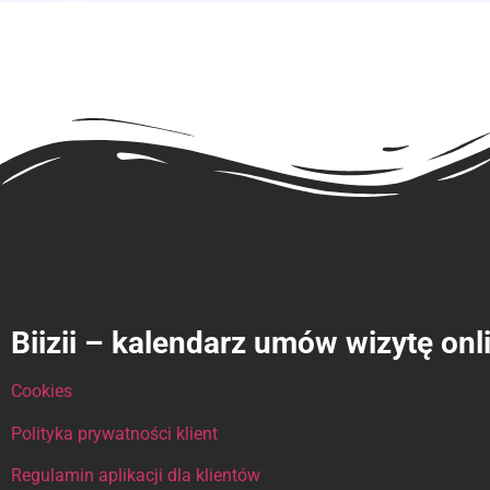
Biizii – kalendarz umów wizytę onl
Cookies
Polityka prywatności klient
Regulamin aplikacji dla klientów