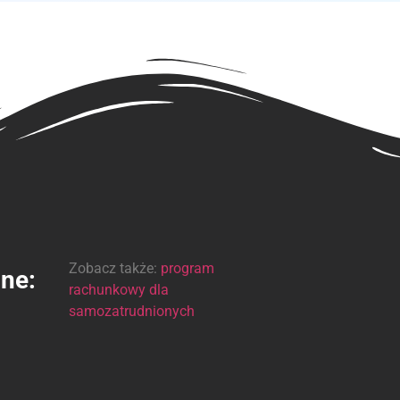
Zobacz także:
program
ine:
rachunkowy dla
samozatrudnionych