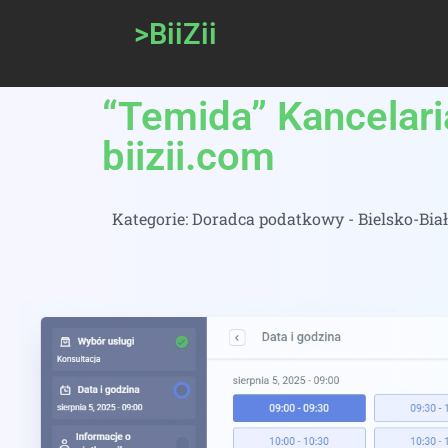
>BiiZii
“Temida” Kancelar
biizii.com
Kategorie:
Doradca podatkowy - Bielsko-Bia