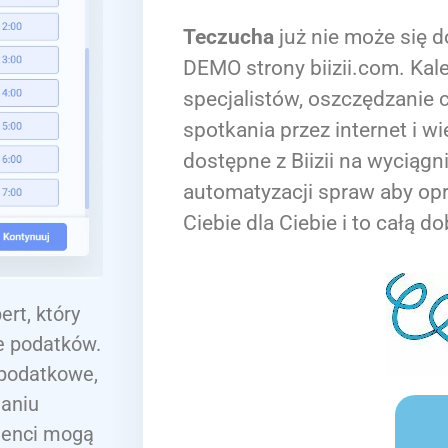
Teczucha
już nie może się d
DEMO strony biizii.com. Kale
specjalistów, oszczędzanie c
spotkania przez internet i wi
dostępne z Biizii na wyciągn
automatyzacji spraw aby op
Ciebie dla Ciebie i to całą do
rt, który
e podatków.
 podatkowe,
ianiu
lienci mogą