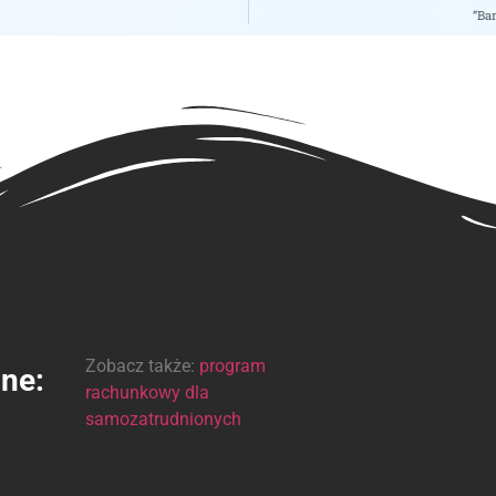
“Ba
Zobacz także:
program
ine:
rachunkowy dla
samozatrudnionych