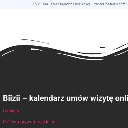
Sykulska Teresa Doradca Podatkowy – zobacz na biizii.com
Biizii – kalendarz umów wizytę onl
Cookies
Polityka prywatności klient