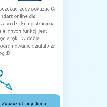
oczekać, żeby pokazać Ci
ndarz online dla
zasu dzięki rejestracji na
ele innych funkcji jest
ięcie ręki. W dobie
rogramowanie działało za
bę :D
Zobacz stronę demo