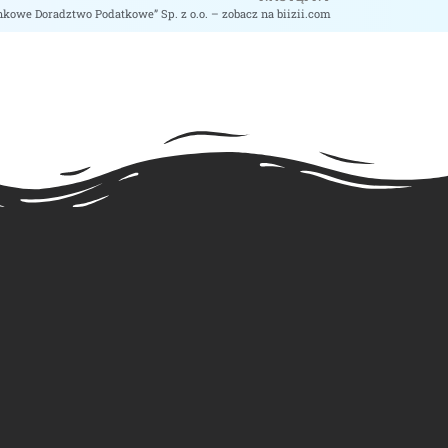
nkowe Doradztwo Podatkowe” Sp. z o.o. – zobacz na biizii.com