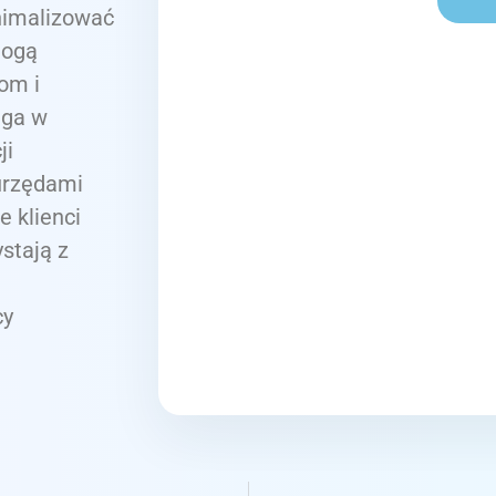
nimalizować
mogą
mom i
aga w
ji
urzędami
 klienci
ystają z
cy