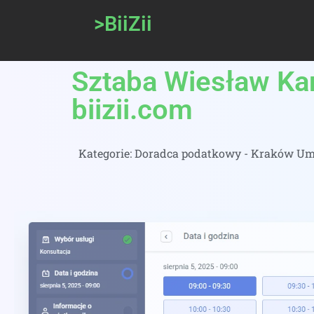
>BiiZii
Sztaba Wiesław Ka
biizii.com
Kategorie:
Doradca podatkowy - Kraków Umó