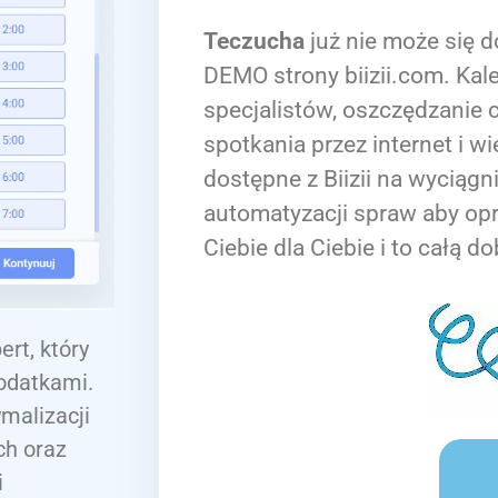
Teczucha
już nie może się d
DEMO strony biizii.com. Kale
specjalistów, oszczędzanie c
spotkania przez internet i wi
dostępne z Biizii na wyciągn
automatyzacji spraw aby op
Ciebie dla Ciebie i to całą do
rt, który
podatkami.
malizacji
ch oraz
i