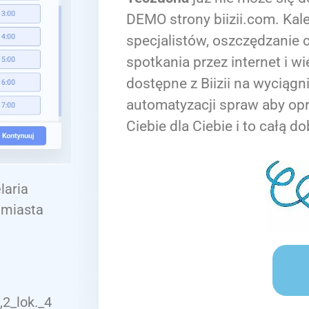
DEMO strony biizii.com. Kale
specjalistów, oszczędzanie c
spotkania przez internet i wi
dostępne z Biizii na wyciągn
automatyzacji spraw aby op
Ciebie dla Ciebie i to całą do
laria
 miasta
,2_lok._4