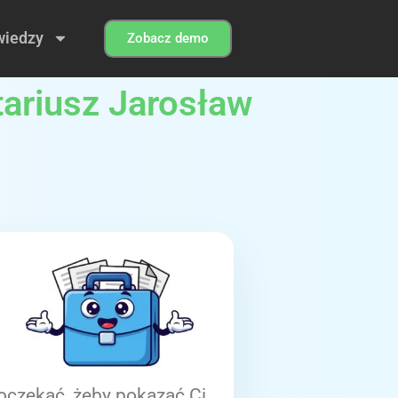
wiedzy
Zobacz demo
tariusz Jarosław
oczekać, żeby pokazać Ci