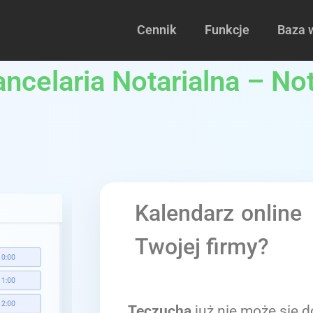
Cennik
Funkcje
Baza 
ncelaria Notarialna – No
Kalendarz online
Twojej firmy?
Teczucha
już nie może się d