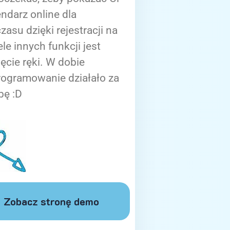
ndarz online dla
zasu dzięki rejestracji na
ele innych funkcji jest
ięcie ręki. W dobie
rogramowanie działało za
bę :D
Zobacz stronę demo