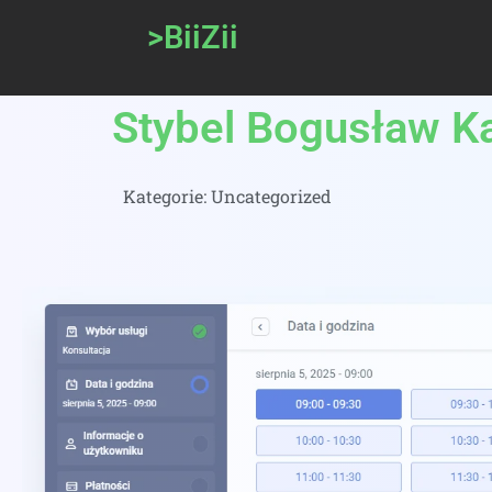
>BiiZii
Stybel Bogusław Ka
Kategorie:
Uncategorized