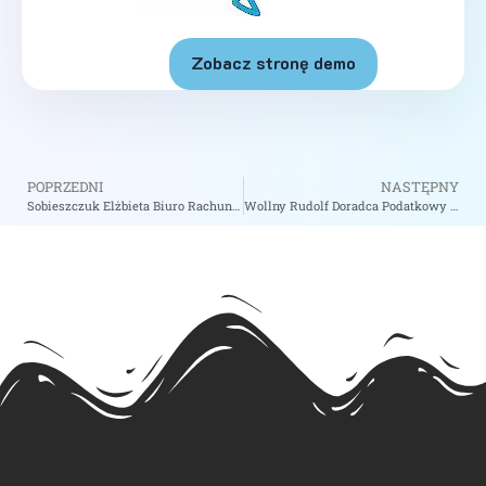
Zobacz stronę demo
POPRZEDNI
NASTĘPNY
Sobieszczuk Elżbieta Biuro Rachunkowe – zobacz na biizii.com
Wollny Rudolf Doradca Podatkowy – zobacz na biizii.com