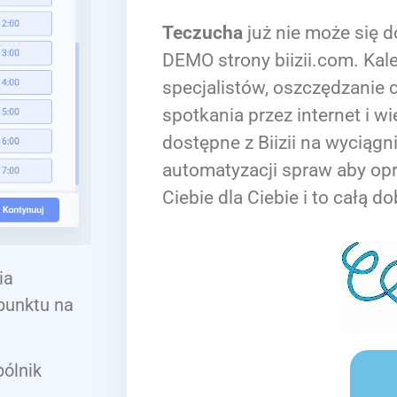
Teczucha
już nie może się d
DEMO strony biizii.com. Kale
specjalistów, oszczędzanie c
spotkania przez internet i wi
dostępne z Biizii na wyciągn
automatyzacji spraw aby op
Ciebie dla Ciebie i to całą do
ia
 punktu na
ólnik