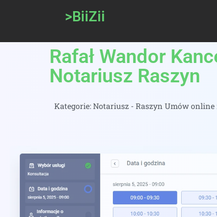
>BiiZii
Rafał Wandor Kance
Notariusz Raszyn
Kategorie:
Notariusz - Raszyn Umów online n