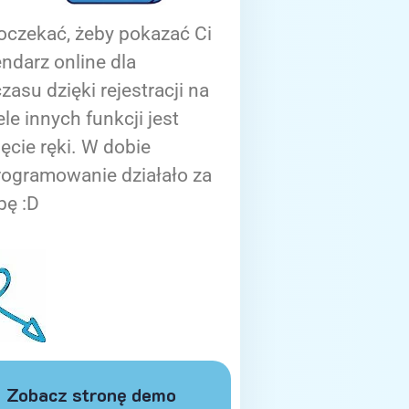
oczekać, żeby pokazać Ci
ndarz online dla
zasu dzięki rejestracji na
ele innych funkcji jest
ięcie ręki. W dobie
rogramowanie działało za
bę :D
Zobacz stronę demo