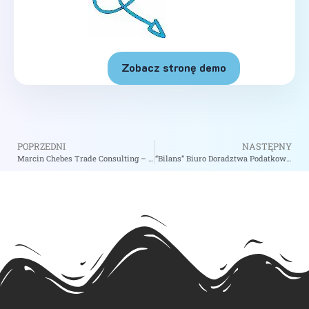
Zobacz stronę demo
POPRZEDNI
NASTĘPNY
Marcin Chebes Trade Consulting – zobacz na biizii.com
“Bilans” Biuro Doradztwa Podatkowego Zygmunt Tabisz – zobacz na biizii.com