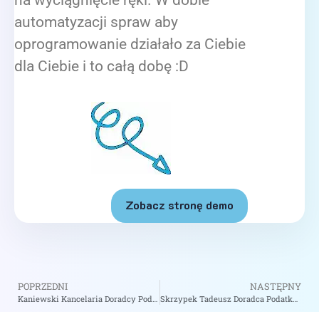
na wyciągnięcie ręki. W dobie
automatyzacji spraw aby
oprogramowanie działało za Ciebie
dla Ciebie i to całą dobę :D
Zobacz stronę demo
POPRZEDNI
NASTĘPNY
Kaniewski Kancelaria Doradcy Podatkowego – zobacz na biizii.com
Skrzypek Tadeusz Doradca Podatkowy – zobacz na biizii.com