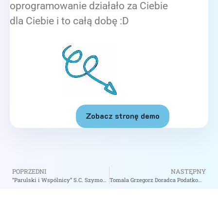
oprogramowanie działało za Ciebie
dla Ciebie i to całą dobę :D
Zobacz stronę demo
POPRZEDNI
NASTĘPNY
“Parulski i Wspólnicy” S.C. Szymon Parulski Wojciech Krok Doradcy Podatkowi – zobacz na biizii.com
Tomala Grzegorz Doradca Podatkowy – zobacz na biizii.com