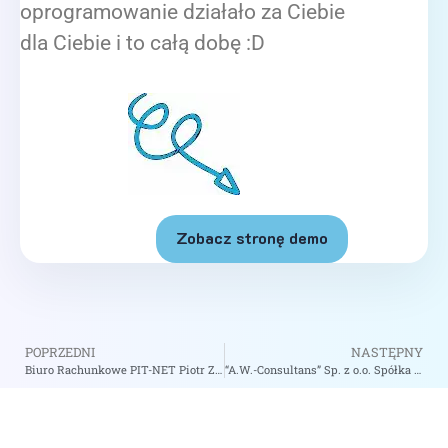
oprogramowanie działało za Ciebie
dla Ciebie i to całą dobę :D
Zobacz stronę demo
POPRZEDNI
NASTĘPNY
Biuro Rachunkowe PIT-NET Piotr Zając – zobacz na biizii.com
“A.W.-Consultans” Sp. z o.o. Spółka Doradztwo Podatkowego – zobacz na biizii.com