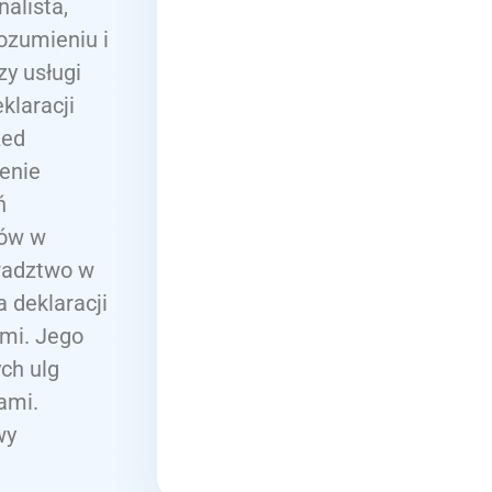
alista,
ozumieniu i
y usługi
klaracji
zed
enie
ń
tów w
oradztwo w
 deklaracji
mi. Jego
ch ulg
ami.
wy