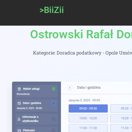
>BiiZii
Ostrowski Rafał Do
Kategorie:
Doradca podatkowy - Opole Umów 