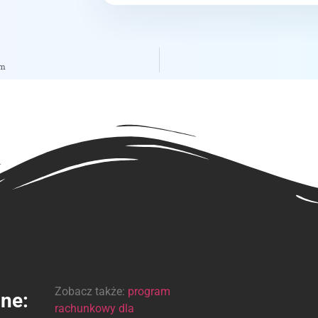
om
Zobacz także:
program
ine:
rachunkowy dla