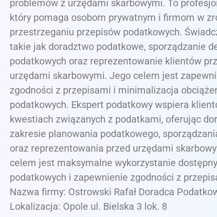
problemów z urzędami skarbowymi. To profesjon
który pomaga osobom prywatnym i firmom w zr
przestrzeganiu przepisów podatkowych. Świadcz
takie jak doradztwo podatkowe, sporządzanie de
podatkowych oraz reprezentowanie klientów pr
urzędami skarbowymi. Jego celem jest zapewni
zgodności z przepisami i minimalizacja obciąże
podatkowych. Ekspert podatkowy wspiera klien
kwestiach związanych z podatkami, oferując d
zakresie planowania podatkowego, sporządzania
oraz reprezentowania przed urzędami skarbowy
celem jest maksymalne wykorzystanie dostępny
podatkowych i zapewnienie zgodności z przepis
Nazwa firmy: Ostrowski Rafał Doradca Podatko
Lokalizacja: Opole ul. Bielska 3 lok. 8