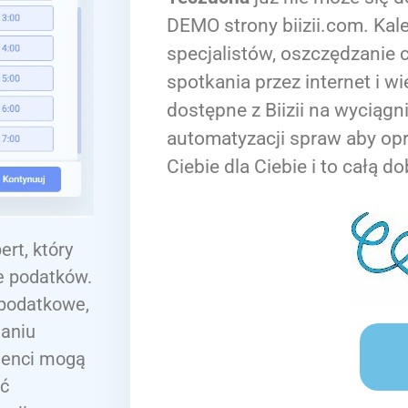
DEMO strony biizii.com. Kale
specjalistów, oszczędzanie c
spotkania przez internet i wi
dostępne z Biizii na wyciągn
automatyzacji spraw aby op
Ciebie dla Ciebie i to całą do
rt, który
e podatków.
 podatkowe,
ianiu
lienci mogą
ąć