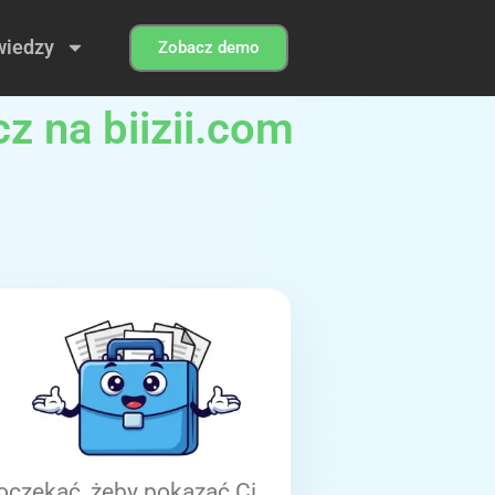
wiedzy
Zobacz demo
z na biizii.com
oczekać, żeby pokazać Ci