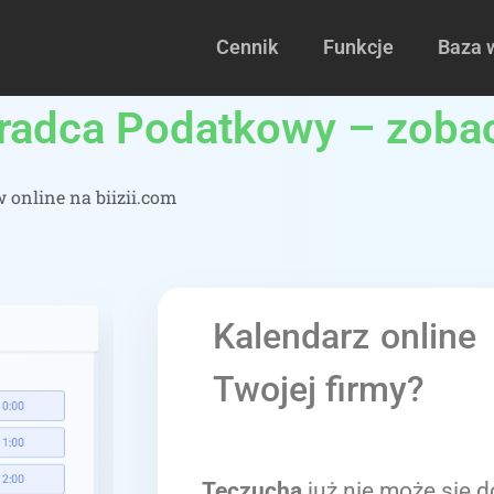
Cennik
Funkcje
Baza 
radca Podatkowy – zobac
online na biizii.com
Kalendarz online
Twojej firmy?
Teczucha
już nie może się d