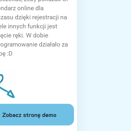
ndarz online dla
zasu dzięki rejestracji na
ele innych funkcji jest
ięcie ręki. W dobie
rogramowanie działało za
bę :D
Zobacz stronę demo