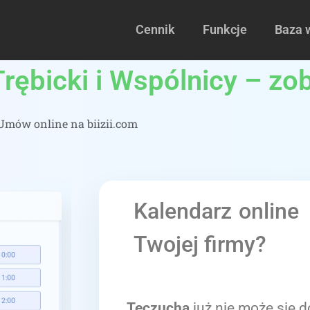
Cennik
Funkcje
Baza 
ębicki i Wspólnicy – zob
mów online na biizii.com
Kalendarz online
Twojej firmy?
Teczucha
już nie może się d