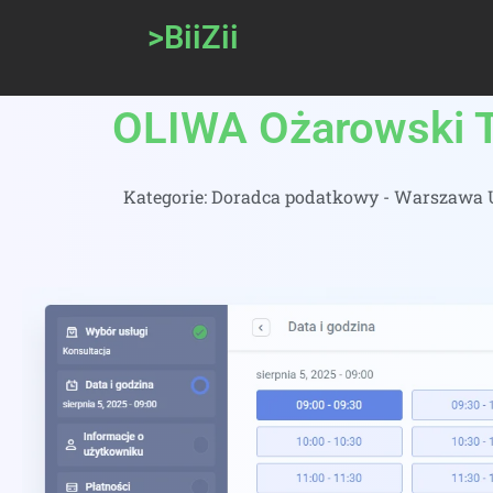
>BiiZii
OLIWA Ożarowski Tr
Kategorie:
Doradca podatkowy - Warszawa U