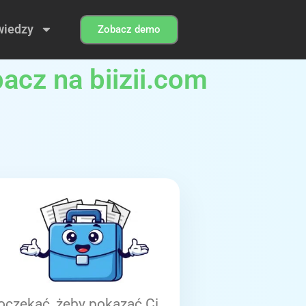
wiedzy
Zobacz demo
acz na biizii.com
oczekać, żeby pokazać Ci