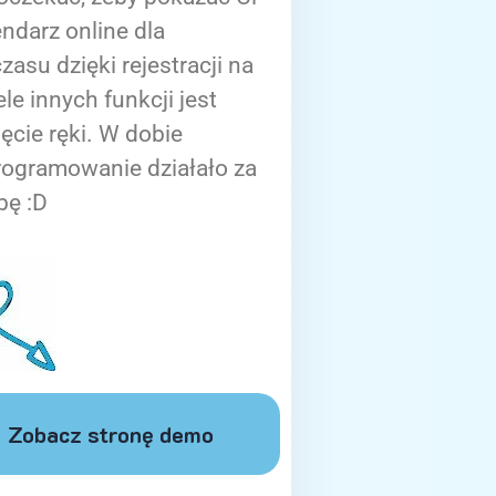
ndarz online dla
zasu dzięki rejestracji na
ele innych funkcji jest
ięcie ręki. W dobie
rogramowanie działało za
bę :D
Zobacz stronę demo