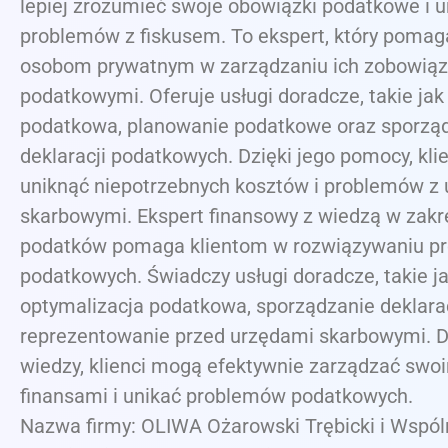
lepiej zrozumieć swoje obowiązki podatkowe i 
problemów z fiskusem. To ekspert, który pomag
osobom prywatnym w zarządzaniu ich zobowią
podatkowymi. Oferuje usługi doradcze, takie jak
podatkowa, planowanie podatkowe oraz sporzą
deklaracji podatkowych. Dzięki jego pomocy, kl
uniknąć niepotrzebnych kosztów i problemów z
skarbowymi. Ekspert finansowy z wiedzą w zakr
podatków pomaga klientom w rozwiązywaniu p
podatkowych. Świadczy usługi doradcze, takie j
optymalizacja podatkowa, sporządzanie deklarac
reprezentowanie przed urzędami skarbowymi. Dz
wiedzy, klienci mogą efektywnie zarządzać swo
finansami i unikać problemów podatkowych.
Nazwa firmy: OLIWA Ożarowski Trębicki i Wspól