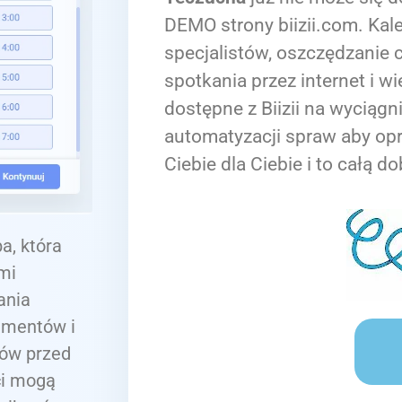
DEMO strony biizii.com. Kale
specjalistów, oszczędzanie c
spotkania przez internet i wi
dostępne z Biizii na wyciągn
automatyzacji spraw aby op
Ciebie dla Ciebie i to całą do
a, która
mi
ania
umentów i
tów przed
ci mogą