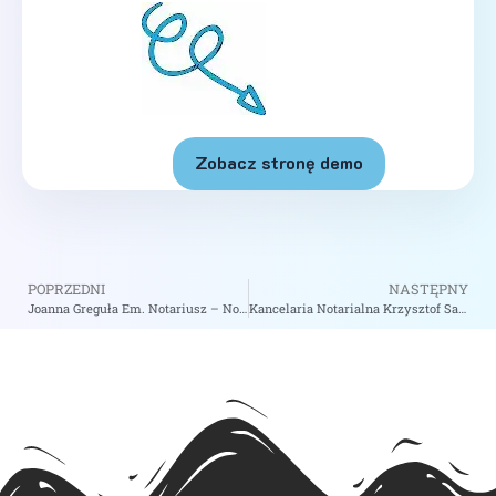
Zobacz stronę demo
POPRZEDNI
NASTĘPNY
Joanna Greguła Em. Notariusz – Notariusz Kraków
Kancelaria Notarialna Krzysztof Sawinski Paweł Cywiński Notariusze Spółka Cywilna – Notariusz Szczecin