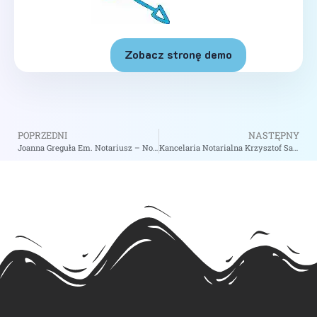
Zobacz stronę demo
POPRZEDNI
NASTĘPNY
Joanna Greguła Em. Notariusz – Notariusz Kraków
Kancelaria Notarialna Krzysztof Sawinski Paweł Cywiński Notariusze Spółka Cywilna – Notariusz Szczecin