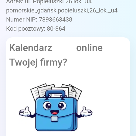
Adres: ul. Popiełuszki 26 lok. U4
pomorskie,,gdańsk,popiełuszki,26_lok._u4
Numer NIP: 7393663438
Kod pocztowy: 80-864
Kalendarz online
Twojej firmy?