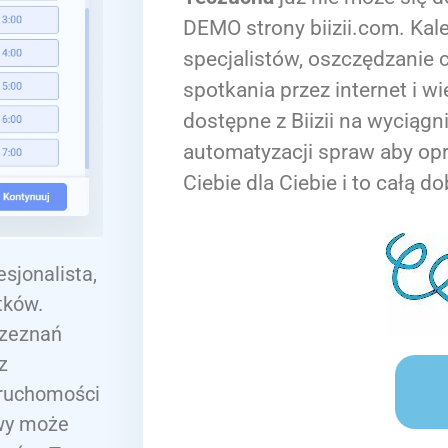
DEMO strony biizii.com. Kale
specjalistów, oszczędzanie c
spotkania przez internet i wi
dostępne z Biizii na wyciągn
automatyzacji spraw aby op
Ciebie dla Ciebie i to całą do
sjonalista,
tków.
 zeznań
z
eruchomości
owy może