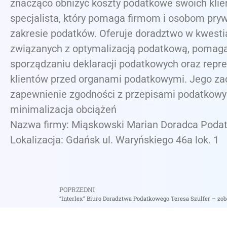
znacząco obniżyć koszty podatkowe swoich klie
specjalista, który pomaga firmom i osobom pr
zakresie podatków. Oferuje doradztwo w kwesti
związanych z optymalizacją podatkową, pomag
sporządzaniu deklaracji podatkowych oraz repr
klientów przed organami podatkowymi. Jego za
zapewnienie zgodności z przepisami podatkowy
minimalizacja obciążeń
Nazwa firmy: Miąskowski Marian Doradca Poda
Lokalizacja: Gdańsk ul. Waryńskiego 46a lok. 1
POPRZEDNI
“Interlex” Biuro Doradztwa Podatkowego Teresa Szulfer – zob