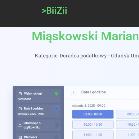
>BiiZii
Miąskowski Marian
Kategorie:
Doradca podatkowy - Gdańsk Umó