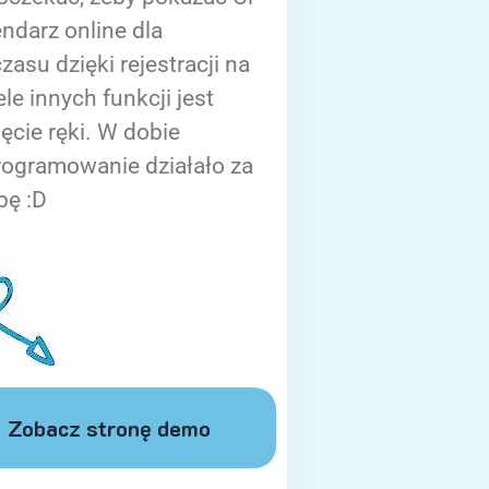
ndarz online dla
zasu dzięki rejestracji na
ele innych funkcji jest
ięcie ręki. W dobie
rogramowanie działało za
bę :D
Zobacz stronę demo