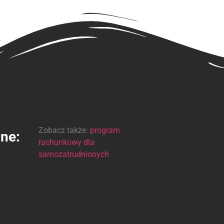
Zobacz także:
program
ine:
rachunkowy dla
samozatrudnionych