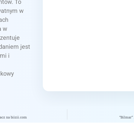
ntów. To
ywatnym w
ach
a w
ezentuje
daniem jest
mi i
tkowy
acz na biizii.com
“Bilmar”