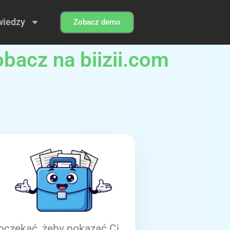
wiedzy
Zobacz demo
acz na biizii.com
oczekać, żeby pokazać Ci