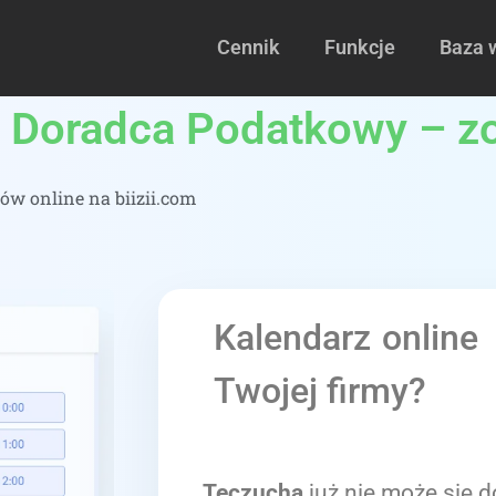
Cennik
Funkcje
Baza 
 Doradca Podatkowy – zob
w online na biizii.com
Kalendarz online
Twojej firmy?
Teczucha
już nie może się d