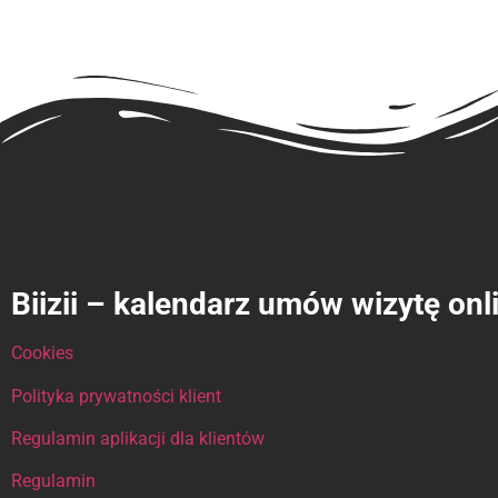
Biizii – kalendarz umów wizytę onl
Cookies
Polityka prywatności klient
Regulamin aplikacji dla klientów
Regulamin