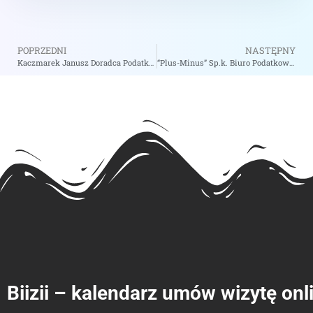
POPRZEDNI
NASTĘPNY
Kaczmarek Janusz Doradca Podatkowy – zobacz na biizii.com
“Plus-Minus” Sp.k. Biuro Podatkowo-Rachunkowe Jan Głaz i Wspólnicy – zobacz na biizii.com
Biizii – kalendarz umów wizytę onl