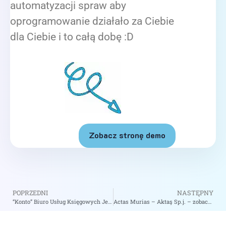
automatyzacji spraw aby
oprogramowanie działało za Ciebie
dla Ciebie i to całą dobę :D
Zobacz stronę demo
POPRZEDNI
NASTĘPNY
“Konto” Biuro Usług Księgowych Jerzy Łukasik – zobacz na biizii.com
Actas Murias – Aktaş Sp.j. – zobacz na biizii.com