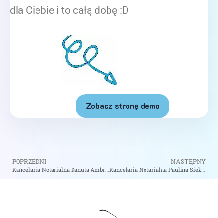
dla Ciebie i to całą dobę :D
Zobacz stronę demo
POPRZEDNI
NASTĘPNY
Kancelaria Notarialna Danuta Ambraziak Dorota Trzeciecka S.C. – Notariusz Kutno
Kancelaria Notarialna Paulina Siekańska – Notariusz Imielin