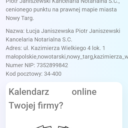
Piotr Janiszewski Kancelaria Notarialna S.C.,
cenionego punktu na prawnej mapie miasta
Nowy Targ.
Nazwa: Łucja Janiszewska Piotr Janiszewski
Kancelaria Notarialna S.C.
Adres: ul. Kazimierza Wielkiego 4 lok. 1
małopolskie,nowotarski,nowy_targ,kazimierza_wi
Numer NIP: 7352899842
Kod pocztowy: 34-400
Kalendarz online
Twojej firmy?