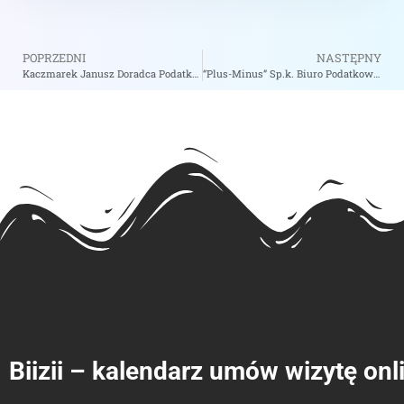
POPRZEDNI
NASTĘPNY
Kaczmarek Janusz Doradca Podatkowy – zobacz na biizii.com
“Plus-Minus” Sp.k. Biuro Podatkowo-Rachunkowe Jan Głaz i Wspólnicy – zobacz na biizii.com
Biizii – kalendarz umów wizytę onl