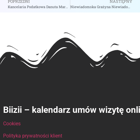
POPRZEDNI
NASTĘPNY
Kancelaria Podatkowa Danuta Maryan – Doradztwo Podatkowe – zobacz na biizii.com
Niewiadomska Grażyna Niewiadomska-Cyran Joanna Cyran Jacek S.C Kancelaria Doradztwa Podatkowego – zobacz na biizii.com
Biizii – kalendarz umów wizytę onl
Cookies
Polityka prywatności klient