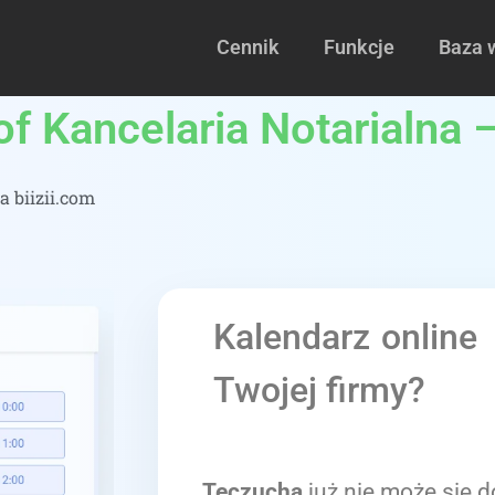
Cennik
Funkcje
Baza 
f Kancelaria Notarialna –
a biizii.com
Kalendarz online
Twojej firmy?
Teczucha
już nie może się d