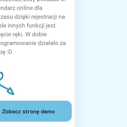
ndarz online dla
zasu dzięki rejestracji na
ele innych funkcji jest
ięcie ręki. W dobie
rogramowanie działało za
bę :D
Zobacz stronę demo