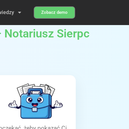
wiedzy
Zobacz demo
 Notariusz Sierpc
oczekać, żeby pokazać Ci