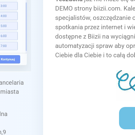
DEMO strony biizii.com. Kale
specjalistów, oszczędzanie c
spotkania przez internet i wi
dostępne z Biizii na wyciągn
automatyzacji spraw aby op
Ciebie dla Ciebie i to całą do
ancelaria
 miasta
lna
h,9