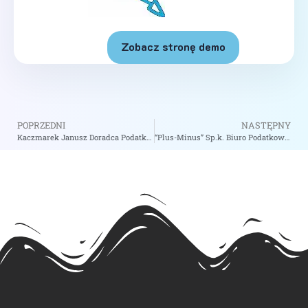
Zobacz stronę demo
POPRZEDNI
NASTĘPNY
Kaczmarek Janusz Doradca Podatkowy – zobacz na biizii.com
“Plus-Minus” Sp.k. Biuro Podatkowo-Rachunkowe Jan Głaz i Wspólnicy – zobacz na biizii.com