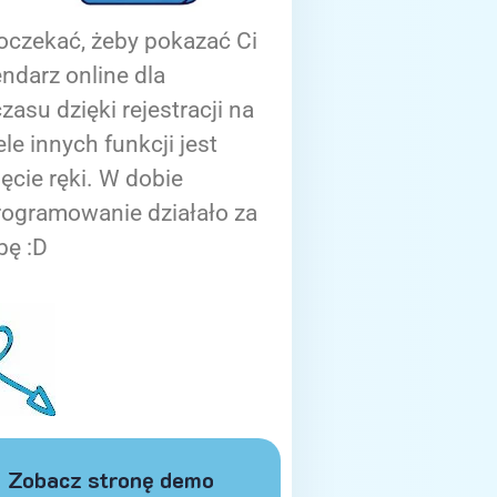
oczekać, żeby pokazać Ci
ndarz online dla
zasu dzięki rejestracji na
ele innych funkcji jest
ięcie ręki. W dobie
rogramowanie działało za
bę :D
Zobacz stronę demo