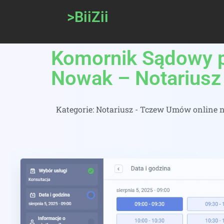
>BiiZii
Komornik Sądowy 
Nowak – Notariusz
Kategorie:
Notariusz - Tczew Umów online na