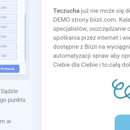
Teczucha
już nie może się d
DEMO strony biizii.com. Kale
specjalistów, oszczędzanie c
spotkania przez internet i wi
dostępne z Biizii na wyciągn
automatyzacji spraw aby op
Ciebie dla Ciebie i to całą do
 Sądzie
go punktu
ym w