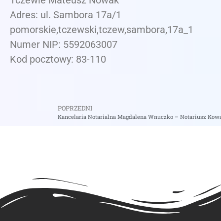
Tczewie Mateusz Nowak
Adres: ul. Sambora 17a/1
pomorskie,tczewski,tczew,sambora,17a_1
Numer NIP: 5592063007
Kod pocztowy: 83-110
POPRZEDNI
Kancelaria Notarialna Magdalena Wnuczko – Notariusz Kow