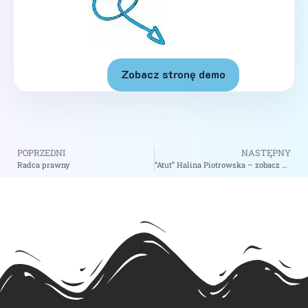
Zobacz stronę demo
POPRZEDNI
NASTĘPNY
Radca prawny
“Atut” Halina Piotrowska – zobacz na biizii.com