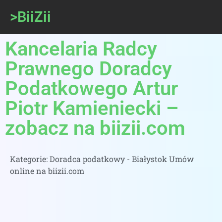
>BiiZii
Kancelaria Radcy
Prawnego Doradcy
Podatkowego Artur
Piotr Kamieniecki –
zobacz na biizii.com
Kategorie:
Doradca podatkowy - Białystok Umów
online na biizii.com