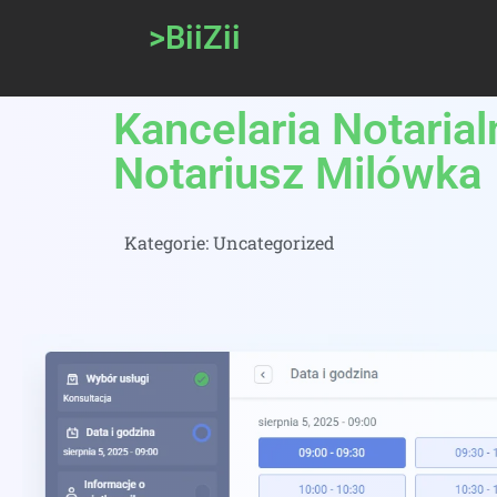
>BiiZii
Kancelaria Notaria
Notariusz Milówka
Kategorie:
Uncategorized