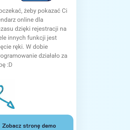
oczekać, żeby pokazać Ci
ndarz online dla
zasu dzięki rejestracji na
ele innych funkcji jest
ięcie ręki. W dobie
rogramowanie działało za
bę :D
Zobacz stronę demo