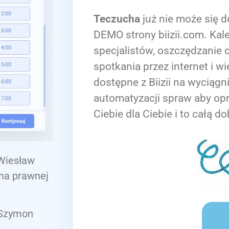
Teczucha
już nie może się d
DEMO strony biizii.com. Kale
specjalistów, oszczędzanie c
spotkania przez internet i wi
dostępne z Biizii na wyciągn
automatyzacji spraw aby op
Ciebie dla Ciebie i to całą do
 Wiesław
 na prawnej
 Szymon