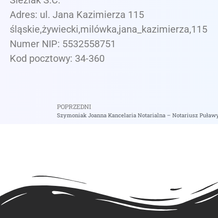
Śleziak S.C.
Adres: ul. Jana Kazimierza 115
śląskie,żywiecki,milówka,jana_kazimierza,115
Numer NIP: 5532558751
Kod pocztowy: 34-360
POPRZEDNI
Szymoniak Joanna Kancelaria Notarialna – Notariusz Puław