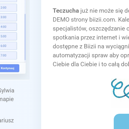
Teczucha
już nie może się d
DEMO strony biizii.com. Kale
specjalistów, oszczędzanie c
spotkania przez internet i wi
dostępne z Biizii na wyciągn
automatyzacji spraw aby op
Ciebie dla Ciebie i to całą do
Sylwia
 mapie
ariusz