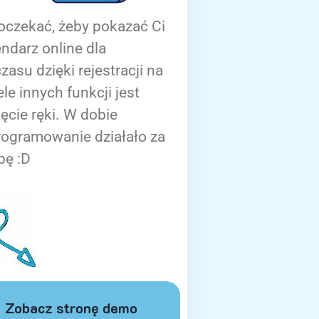
oczekać, żeby pokazać Ci
ndarz online dla
zasu dzięki rejestracji na
ele innych funkcji jest
ięcie ręki. W dobie
rogramowanie działało za
bę :D
Zobacz stronę demo