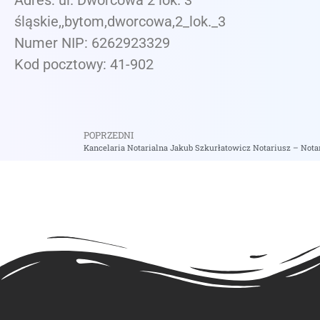
Adres: ul. Dworcowa 2 lok. 3
śląskie,,bytom,dworcowa,2_lok._3
Numer NIP: 6262923329
Kod pocztowy: 41-902
POPRZEDNI
Kancelaria Notarialna Jakub Szkurłatowicz Notariusz – Not