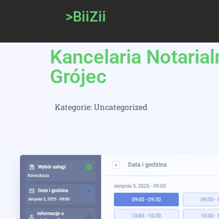
>BiiZii
Kancelaria Notarial
Grójec
Kategorie:
Uncategorized