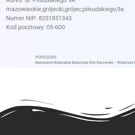
Adres: ul. Piłsudskiego 9A
mazowieckie,grójecki,grójec,piłsudskiego,9a
Numer NIP: 8251851343
Kod pocztowy: 05-600
POPRZEDNI
Kancelaria Notarialna Katarzyna Śliż-Żurowska – Notariusz