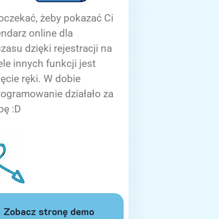
oczekać, żeby pokazać Ci
ndarz online dla
zasu dzięki rejestracji na
ele innych funkcji jest
ięcie ręki. W dobie
rogramowanie działało za
bę :D
Zobacz stronę demo