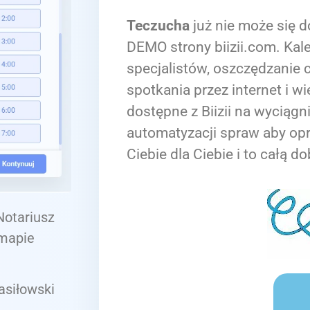
Teczucha
już nie może się d
DEMO strony biizii.com. Kale
specjalistów, oszczędzanie c
spotkania przez internet i wi
dostępne z Biizii na wyciągn
automatyzacji spraw aby op
Ciebie dla Ciebie i to całą do
 Notariusz
 mapie
asiłowski