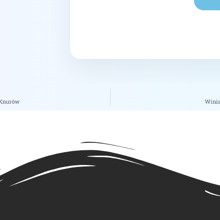
 Knurów
Winia