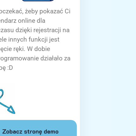
oczekać, żeby pokazać Ci
ndarz online dla
zasu dzięki rejestracji na
ele innych funkcji jest
ięcie ręki. W dobie
rogramowanie działało za
bę :D
Zobacz stronę demo