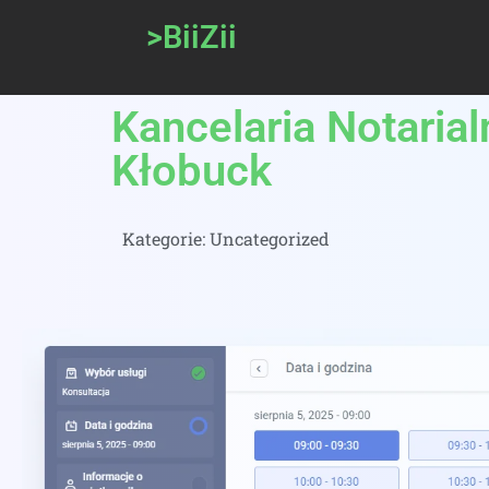
>BiiZii
Kancelaria Notaria
Kłobuck
Kategorie:
Uncategorized