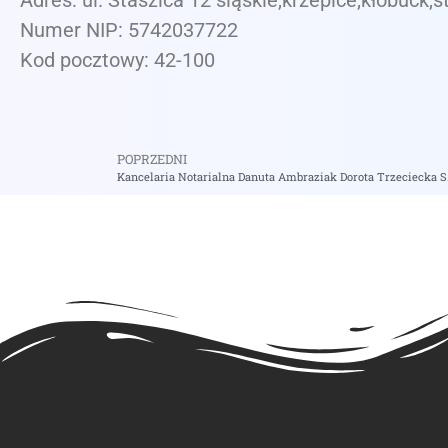
Adres: ul. Staszica 12 śląskie,krzepice,kłobuck,s
Numer NIP: 5742037722
Kod pocztowy: 42-100
POPRZEDNI
Kancelaria Notarialna Danuta Ambraziak Dorota Trzeciecka S