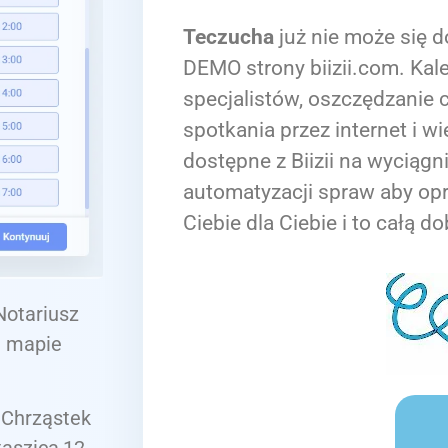
Teczucha
już nie może się d
DEMO strony biizii.com. Kale
specjalistów, oszczędzanie c
spotkania przez internet i wi
dostępne z Biizii na wyciągn
automatyzacji spraw aby op
Ciebie dla Ciebie i to całą do
 Notariusz
j mapie
 Chrząstek