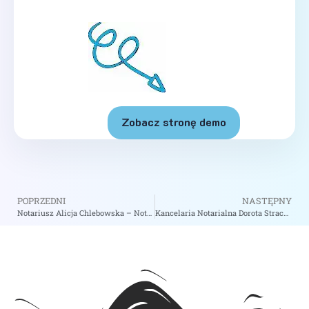
Zobacz stronę demo
POPRZEDNI
NASTĘPNY
Notariusz Alicja Chlebowska – Notariusz Koszalin
Kancelaria Notarialna Dorota Strach-Chrzanowska – Notariusz Szczekociny