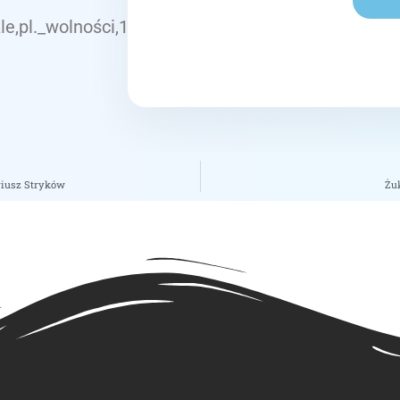
le,pl._wolności,12_lok._1
riusz Stryków
Żuk