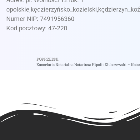
Adres: pl. Wolności 12 lok. 1
opolskie,kędzierzyńsko_kozielski,kędzierzyn_koź
Numer NIP: 7491956360
Kod pocztowy: 47-220
POPRZEDNI
Kancelaria Notarialna Notariusz Hipolit Klubczewski – Nota