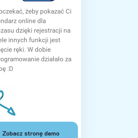
oczekać, żeby pokazać Ci
ndarz online dla
zasu dzięki rejestracji na
ele innych funkcji jest
ięcie ręki. W dobie
rogramowanie działało za
bę :D
Zobacz stronę demo