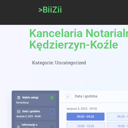
>BiiZii
Kancelaria Notaria
Kędzierzyn-Koźle
Kategorie:
Uncategorized