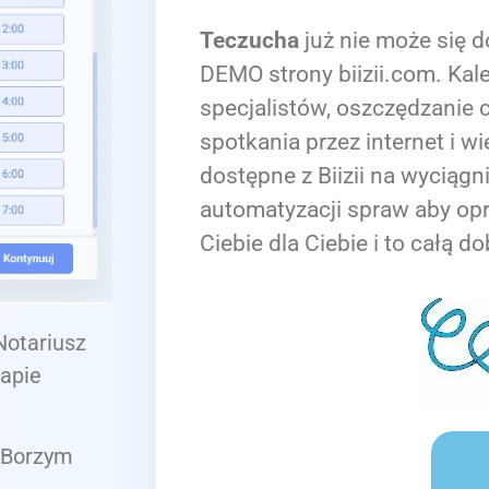
Teczucha
już nie może się d
DEMO strony biizii.com. Kale
specjalistów, oszczędzanie c
spotkania przez internet i wi
dostępne z Biizii na wyciągn
automatyzacji spraw aby op
Ciebie dla Ciebie i to całą do
 Notariusz
apie
z Borzym