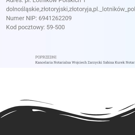
Adres: pl. Lotników Polskich 1
dolnośląskie,złotoryjski,złotoryja,pl._lotników_po
Numer NIP: 6941262209
Kod pocztowy: 59-500
POPRZEDNI