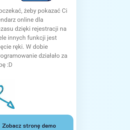
oczekać, żeby pokazać Ci
ndarz online dla
zasu dzięki rejestracji na
ele innych funkcji jest
ięcie ręki. W dobie
rogramowanie działało za
bę :D
Zobacz stronę demo