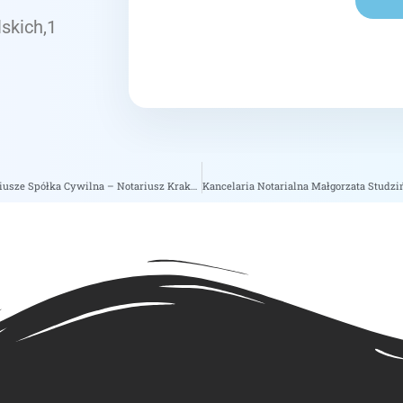
lskich,1
Kancelaria Notarialna Wojciech Zarzycki Sabina Kurek Notariusze Spółka Cywilna – Notariusz Kraków