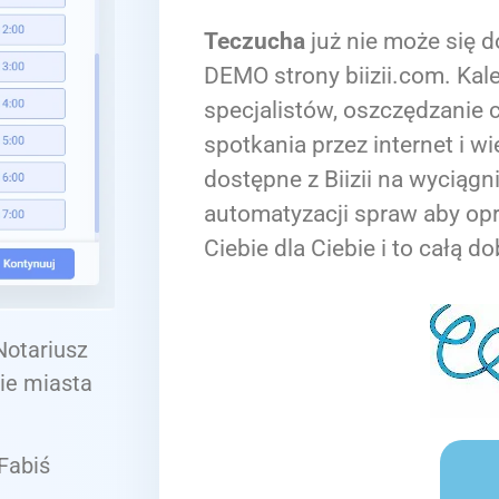
Teczucha
już nie może się d
DEMO strony biizii.com. Kale
specjalistów, oszczędzanie c
spotkania przez internet i wi
dostępne z Biizii na wyciągn
automatyzacji spraw aby op
Ciebie dla Ciebie i to całą do
 Notariusz
ie miasta
Fabiś