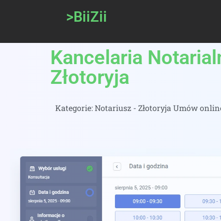
>BiiZii
Kancelaria Notarial
Złotoryja
Kategorie:
Notariusz - Złotoryja Umów online