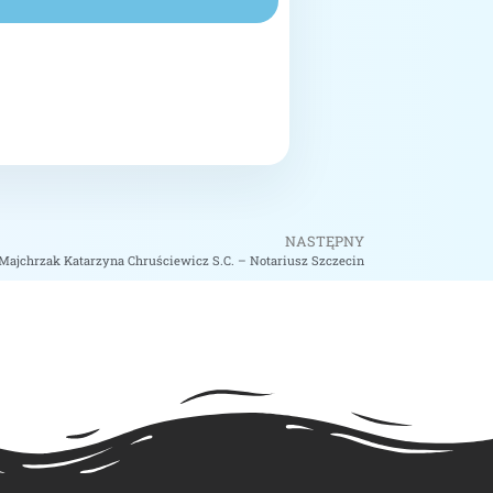
NASTĘPNY
chrzak Katarzyna Chruściewicz S.C. – Notariusz Szczecin