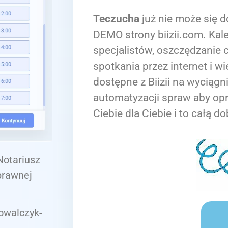
Teczucha
już nie może się d
DEMO strony biizii.com. Kale
specjalistów, oszczędzanie c
spotkania przez internet i wi
dostępne z Biizii na wyciągn
automatyzacji spraw aby op
Ciebie dla Ciebie i to całą do
 Notariusz
prawnej
owalczyk-