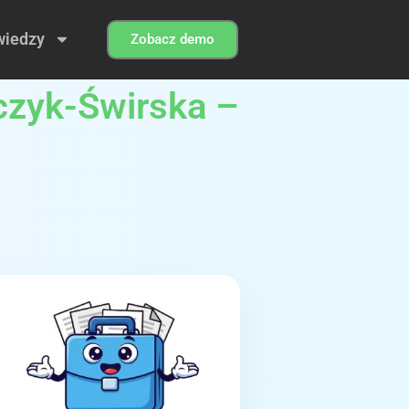
wiedzy
Zobacz demo
czyk-Świrska –