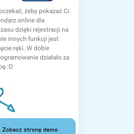
oczekać, żeby pokazać Ci
ndarz online dla
zasu dzięki rejestracji na
ele innych funkcji jest
ięcie ręki. W dobie
rogramowanie działało za
bę :D
Zobacz stronę demo