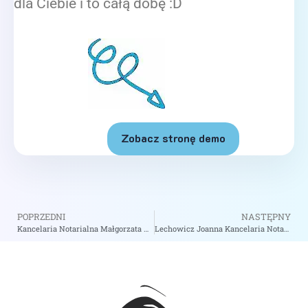
dla Ciebie i to całą dobę :D
Zobacz stronę demo
POPRZEDNI
NASTĘPNY
Kancelaria Notarialna Małgorzata Rudzka – Notariusz Łódź
Lechowicz Joanna Kancelaria Notarialna – Notariusz Warszawa