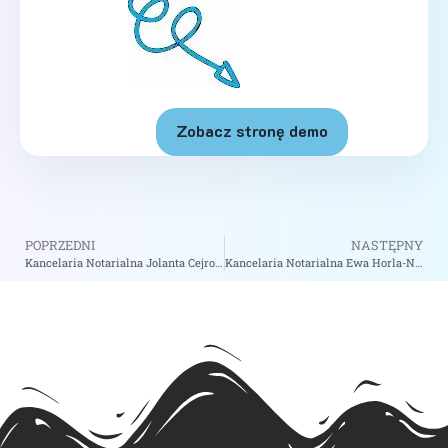
Zobacz stronę demo
POPRZEDNI
NASTĘPNY
Kancelaria Notarialna Jolanta Cejrowska – Notariusz Tczew
Kancelaria Notarialna Ewa Horla-Nitka Notariusz – Notariusz Swarzędz