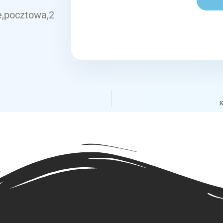
e,pocztowa,2
K