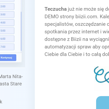
Teczucha
już nie może się d
DEMO strony biizii.com. Kale
specjalistów, oszczędzanie c
spotkania przez internet i wi
dostępne z Biizii na wyciągn
automatyzacji spraw aby op
Ciebie dla Ciebie i to całą do
Marta Nita-
asta Stare
k