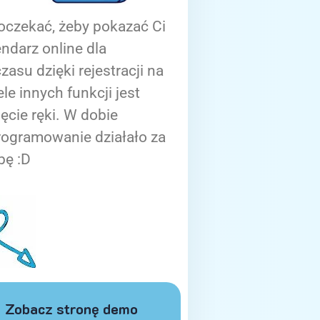
oczekać, żeby pokazać Ci
ndarz online dla
zasu dzięki rejestracji na
ele innych funkcji jest
ięcie ręki. W dobie
rogramowanie działało za
bę :D
Zobacz stronę demo