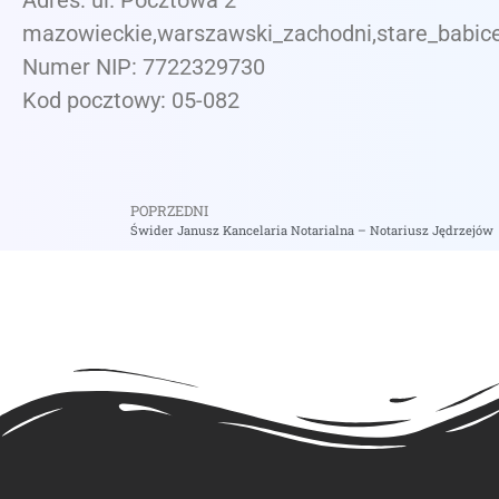
Adres: ul. Pocztowa 2
mazowieckie,warszawski_zachodni,stare_babic
Numer NIP: 7722329730
Kod pocztowy: 05-082
POPRZEDNI
Świder Janusz Kancelaria Notarialna – Notariusz Jędrzejów