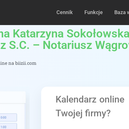
Cennik
Funkcje
Baza 
lna Katarzyna Sokołowska
z S.C. – Notariusz Wągr
ne na biizii.com
Kalendarz online
Twojej firmy?