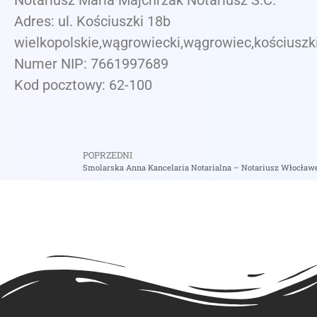
Notariusz Maria Majchrzak Notariusz S.C.
Adres: ul. Kościuszki 18b
wielkopolskie,wągrowiecki,wągrowiec,kościuszk
Numer NIP: 7661997689
Kod pocztowy: 62-100
POPRZEDNI
Smolarska Anna Kancelaria Notarialna – Notariusz Włocław