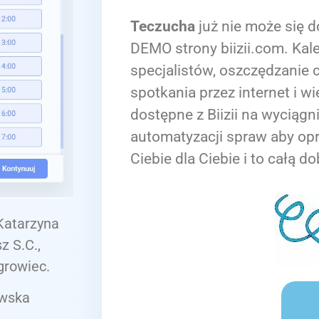
Teczucha
już nie może się d
DEMO strony biizii.com. Kale
specjalistów, oszczędzanie c
spotkania przez internet i wi
dostępne z Biizii na wyciągn
automatyzacji spraw aby op
Ciebie dla Ciebie i to całą do
 Katarzyna
z S.C.,
growiec.
owska