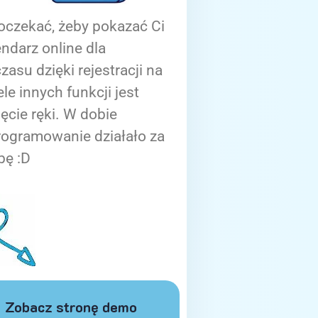
oczekać, żeby pokazać Ci
ndarz online dla
zasu dzięki rejestracji na
ele innych funkcji jest
ięcie ręki. W dobie
rogramowanie działało za
bę :D
Zobacz stronę demo