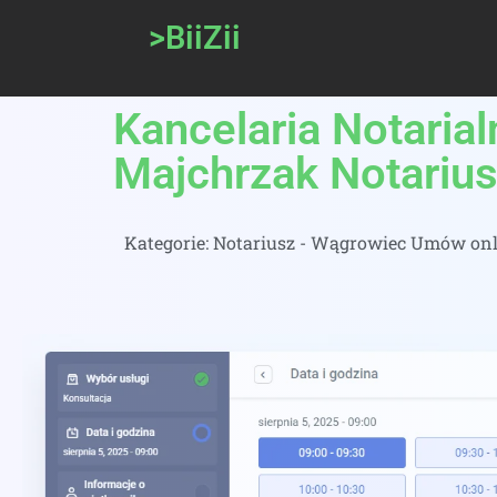
>BiiZii
Kancelaria Notaria
Majchrzak Notarius
Kategorie:
Notariusz - Wągrowiec Umów onli