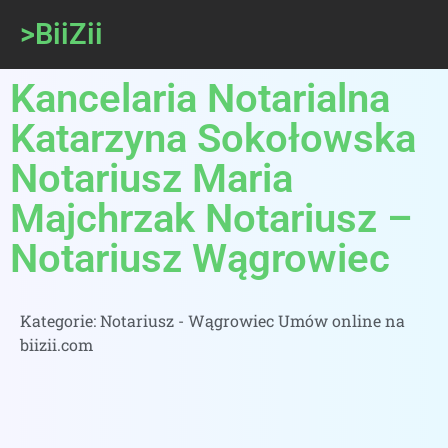
>BiiZii
Kancelaria Notarialna
Katarzyna Sokołowska
Notariusz Maria
Majchrzak Notariusz –
Notariusz Wągrowiec
Kategorie:
Notariusz - Wągrowiec Umów online na
biizii.com