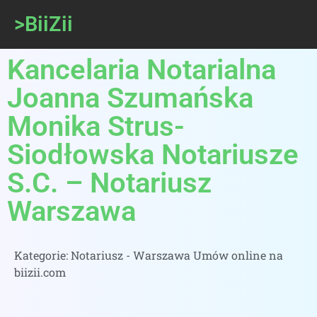
>BiiZii
Kancelaria Notarialna
Joanna Szumańska
Monika Strus-
Siodłowska Notariusze
S.C. – Notariusz
Warszawa
Kategorie:
Notariusz - Warszawa Umów online na
biizii.com