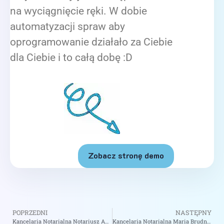
na wyciągnięcie ręki. W dobie
automatyzacji spraw aby
oprogramowanie działało za Ciebie
dla Ciebie i to całą dobę :D
Zobacz stronę demo
POPRZEDNI
NASTĘPNY
Kancelaria Notarialna Notariusz Anna Jędrzejewska – Notariusz Wrocław
Kancelaria Notarialna Maria Brudnicka, Wspólnik Spółki Cywilnej – Notariusz Warszawa