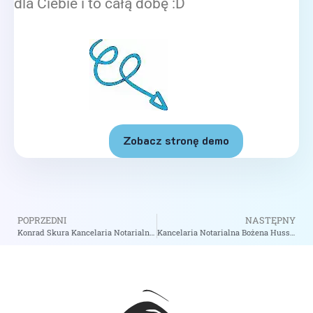
dla Ciebie i to całą dobę :D
Zobacz stronę demo
POPRZEDNI
NASTĘPNY
Konrad Skura Kancelaria Notarialna – Notariusz Radomsko
Kancelaria Notarialna Bożena Hussar Anna Kołodziej Notariusze S.C. – Notariusz Biłgoraj