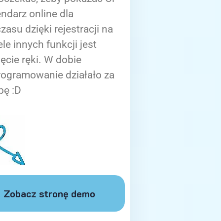
ndarz online dla
zasu dzięki rejestracji na
ele innych funkcji jest
ięcie ręki. W dobie
rogramowanie działało za
bę :D
Zobacz stronę demo