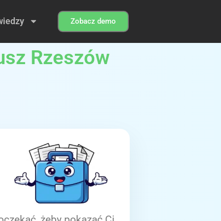
wiedzy
Zobacz demo
iusz Rzeszów
oczekać, żeby pokazać Ci