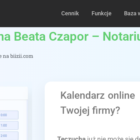
Cennik
Funkcje
Baza 
lna Beata Czapor – Notar
 na biizii.com
Kalendarz online
Twojej firmy?
Teczucha
już nie może się d