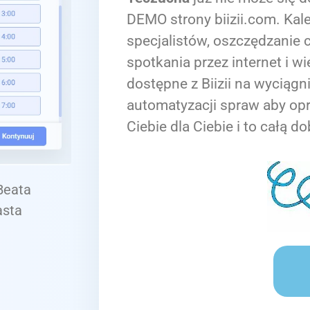
DEMO strony biizii.com. Kale
specjalistów, oszczędzanie c
spotkania przez internet i wi
dostępne z Biizii na wyciągn
automatyzacji spraw aby op
Ciebie dla Ciebie i to całą do
 Beata
asta